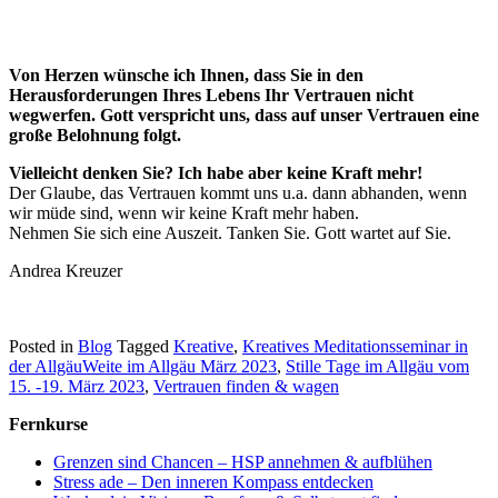
Von Herzen wünsche ich Ihnen, dass Sie in den
Herausforderungen Ihres Lebens Ihr Vertrauen nicht
wegwerfen. Gott verspricht uns, dass auf unser Vertrauen eine
große Belohnung folgt.
Vielleicht denken Sie? Ich habe aber keine Kraft mehr!
Der Glaube, das Vertrauen kommt uns u.a. dann abhanden, wenn
wir müde sind, wenn wir keine Kraft mehr haben.
Nehmen Sie sich eine Auszeit. Tanken Sie. Gott wartet auf Sie.
Andrea Kreuzer
Posted in
Blog
Tagged
Kreative
,
Kreatives Meditationsseminar in
der AllgäuWeite im Allgäu März 2023
,
Stille Tage im Allgäu vom
15. -19. März 2023
,
Vertrauen finden & wagen
Fernkurse
Grenzen sind Chancen – HSP annehmen & aufblühen
Stress ade – Den inneren Kompass entdecken