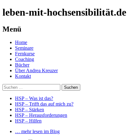
leben-mit-hochsensibilität.de
Menü
Springe
Home
zum
Seminare
Inhalt
Fernkurse
Coaching
Bücher
Über Andrea Kreuzer
Kontakt
Suchen
nach:
HSP – Was ist das?
HSP – Trifft das auf mich zu?
HSP – Stärken
HSP – Herausforderungen
HSP – Hilfen
… mehr lesen im Blog