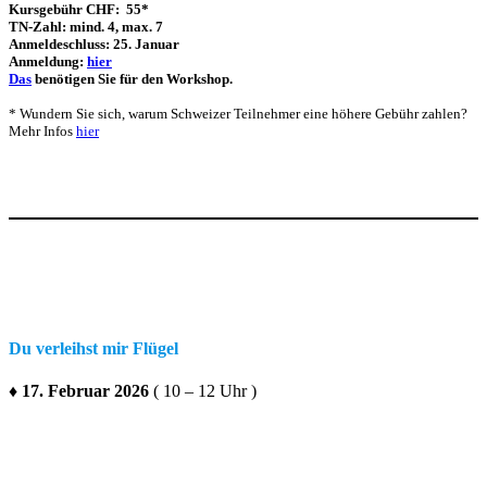
Kursgebühr CHF: 55*
TN-Zahl: mind. 4, max. 7
Anmeldeschluss: 25. Januar
Anmeldung:
hier
Das
benötigen Sie für den Workshop.
* Wundern Sie sich, warum Schweizer Teilnehmer eine höhere Gebühr zahlen?
Mehr Infos
hier
Du verleihst mir Flügel
♦ 17. Februar 2026
( 10 – 12 Uhr )