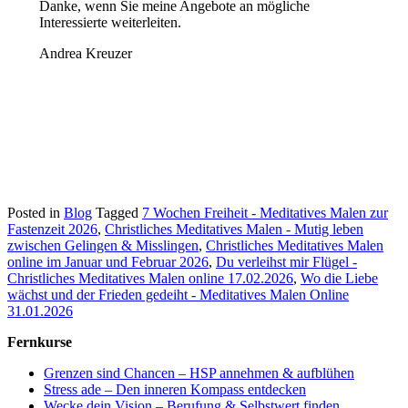
Danke, wenn Sie meine Angebote an mögliche
Interessierte weiterleiten.
Andrea Kreuzer
Posted in
Blog
Tagged
7 Wochen Freiheit - Meditatives Malen zur
Fastenzeit 2026
,
Christliches Meditatives Malen - Mutig leben
zwischen Gelingen & Misslingen
,
Christliches Meditatives Malen
online im Januar und Februar 2026
,
Du verleihst mir Flügel -
Christliches Meditatives Malen online 17.02.2026
,
Wo die Liebe
wächst und der Frieden gedeiht - Meditatives Malen Online
31.01.2026
Fernkurse
Grenzen sind Chancen – HSP annehmen & aufblühen
Stress ade – Den inneren Kompass entdecken
Wecke dein Vision – Berufung & Selbstwert finden