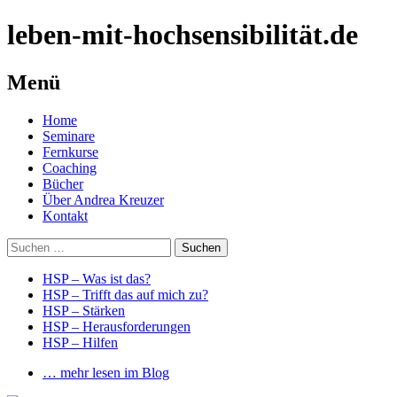
leben-mit-hochsensibilität.de
Menü
Springe
Home
zum
Seminare
Inhalt
Fernkurse
Coaching
Bücher
Über Andrea Kreuzer
Kontakt
Suchen
nach:
HSP – Was ist das?
HSP – Trifft das auf mich zu?
HSP – Stärken
HSP – Herausforderungen
HSP – Hilfen
… mehr lesen im Blog