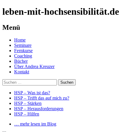
leben-mit-hochsensibilität.de
Menü
Springe
Home
zum
Seminare
Inhalt
Fernkurse
Coaching
Bücher
Über Andrea Kreuzer
Kontakt
Suchen
nach:
HSP – Was ist das?
HSP – Trifft das auf mich zu?
HSP – Stärken
HSP – Herausforderungen
HSP – Hilfen
… mehr lesen im Blog