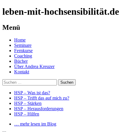
leben-mit-hochsensibilität.de
Menü
Springe
Home
zum
Seminare
Inhalt
Fernkurse
Coaching
Bücher
Über Andrea Kreuzer
Kontakt
Suchen
nach:
HSP – Was ist das?
HSP – Trifft das auf mich zu?
HSP – Stärken
HSP – Herausforderungen
HSP – Hilfen
… mehr lesen im Blog