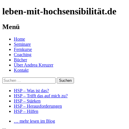
leben-mit-hochsensibilität.de
Menü
Springe
Home
zum
Seminare
Inhalt
Fernkurse
Coaching
Bücher
Über Andrea Kreuzer
Kontakt
Suchen
nach:
HSP – Was ist das?
HSP – Trifft das auf mich zu?
HSP – Stärken
HSP – Herausforderungen
HSP – Hilfen
… mehr lesen im Blog