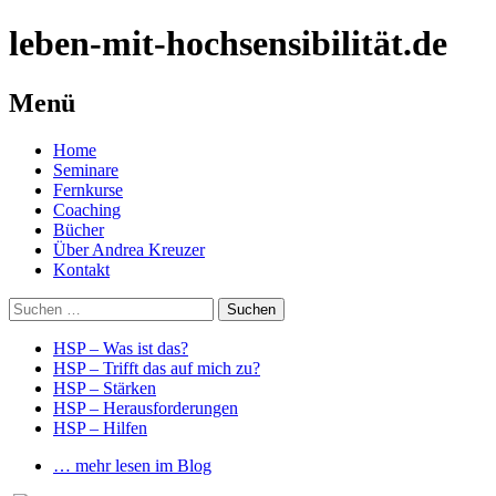
leben-mit-hochsensibilität.de
Menü
Springe
Home
zum
Seminare
Inhalt
Fernkurse
Coaching
Bücher
Über Andrea Kreuzer
Kontakt
Suchen
nach:
HSP – Was ist das?
HSP – Trifft das auf mich zu?
HSP – Stärken
HSP – Herausforderungen
HSP – Hilfen
… mehr lesen im Blog