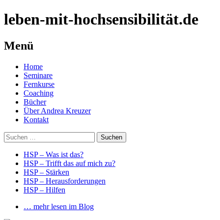
leben-mit-hochsensibilität.de
Menü
Springe
Home
zum
Seminare
Inhalt
Fernkurse
Coaching
Bücher
Über Andrea Kreuzer
Kontakt
Suchen
nach:
HSP – Was ist das?
HSP – Trifft das auf mich zu?
HSP – Stärken
HSP – Herausforderungen
HSP – Hilfen
… mehr lesen im Blog