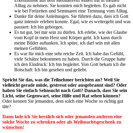
Erkenntnisse aus dem Meditativem Malen mit in meinen
Alltag zu nehmen. Sie konnten mich begleiten. Es gab nicht
wie bei Freizeiten und Seminaren eine Trennung vom Alltag.
Danke für deine Anleitungen. Sie führten dazu, dass ich Gott
ganz intensiv erleben konnte. Egal, wie es weitergeht und was
passiert: Ich bin geborgen.
Es tut gut, bei mir sein zu dürfen. Ich erlebe, wie der Glaube
vom Kopf in mein Herz und Körper geht. Ich kann durch
meine Bilder auftanken. Ich spüre, ich darf sein mit allen
meinen Gefühlen.
Es war für mich eine sehr reiche Zeit. Ich habe das Gefühl,
viele Schätze bekommen zu haben. Durch die Gruppe hatte
ich den Eindruck: Ich bin begleitet. Von Gott bekam ich die
Botschaft: Ich bin gesehen und geliebt.
Spricht Sie das, was die Teilnehmer berichten an? Weil
Sie
vielleicht gerade müde, gestresst oder ausgebrannt sind?
Oder
haben Sie einfach Sehnsucht nach Gott? Danach, dass Sie sein
Licht, seine Gegenwart, seine Hilfe und Rat sehen können?
Oder kennen Sie jemanden, dem solch eine Woche so richtig gut
täte?
Dann lade ich Sie herzlich sich oder jemanden anderen eine
solche Woche zu schenken oder als Weihnachtsgeschenk zu
wünschen!