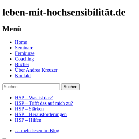
leben-mit-hochsensibilität.de
Menü
Springe
Home
zum
Seminare
Inhalt
Fernkurse
Coaching
Bücher
Über Andrea Kreuzer
Kontakt
Suchen
nach:
HSP – Was ist das?
HSP – Trifft das auf mich zu?
HSP – Stärken
HSP – Herausforderungen
HSP – Hilfen
… mehr lesen im Blog