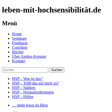
leben-mit-hochsensibilität.de
Menü
Springe
Home
zum
Seminare
Inhalt
Fernkurse
Coaching
Bücher
Über Andrea Kreuzer
Kontakt
Suchen
nach:
HSP – Was ist das?
HSP – Trifft das auf mich zu?
HSP – Stärken
HSP – Herausforderungen
HSP – Hilfen
… mehr lesen im Blog