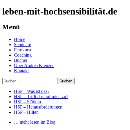
leben-mit-hochsensibilität.de
Menü
Springe
Home
zum
Seminare
Inhalt
Fernkurse
Coaching
Bücher
Über Andrea Kreuzer
Kontakt
Suchen
nach:
HSP – Was ist das?
HSP – Trifft das auf mich zu?
HSP – Stärken
HSP – Herausforderungen
HSP – Hilfen
… mehr lesen im Blog