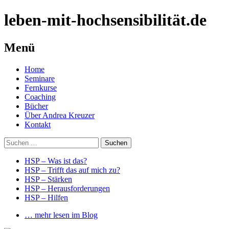
leben-mit-hochsensibilität.de
Menü
Springe
Home
zum
Seminare
Inhalt
Fernkurse
Coaching
Bücher
Über Andrea Kreuzer
Kontakt
Suchen
nach:
HSP – Was ist das?
HSP – Trifft das auf mich zu?
HSP – Stärken
HSP – Herausforderungen
HSP – Hilfen
… mehr lesen im Blog