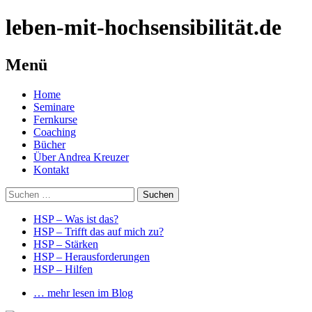
leben-mit-hochsensibilität.de
Menü
Springe
Home
zum
Seminare
Inhalt
Fernkurse
Coaching
Bücher
Über Andrea Kreuzer
Kontakt
Suchen
nach:
HSP – Was ist das?
HSP – Trifft das auf mich zu?
HSP – Stärken
HSP – Herausforderungen
HSP – Hilfen
… mehr lesen im Blog