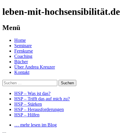
leben-mit-hochsensibilität.de
Menü
Springe
Home
zum
Seminare
Inhalt
Fernkurse
Coaching
Bücher
Über Andrea Kreuzer
Kontakt
Suchen
nach:
HSP – Was ist das?
HSP – Trifft das auf mich zu?
HSP – Stärken
HSP – Herausforderungen
HSP – Hilfen
… mehr lesen im Blog