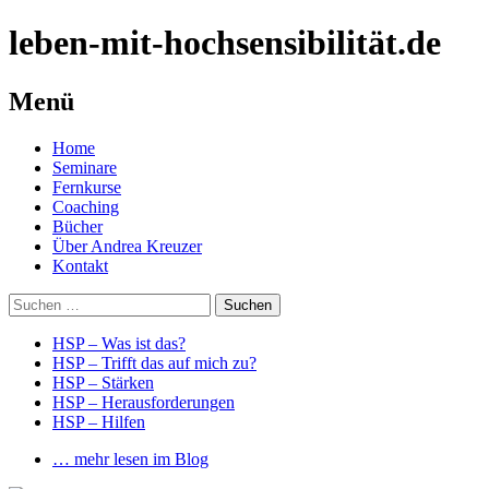
leben-mit-hochsensibilität.de
Menü
Springe
Home
zum
Seminare
Inhalt
Fernkurse
Coaching
Bücher
Über Andrea Kreuzer
Kontakt
Suchen
nach:
HSP – Was ist das?
HSP – Trifft das auf mich zu?
HSP – Stärken
HSP – Herausforderungen
HSP – Hilfen
… mehr lesen im Blog