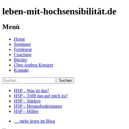
leben-mit-hochsensibilität.de
Menü
Springe
Home
zum
Seminare
Inhalt
Fernkurse
Coaching
Bücher
Über Andrea Kreuzer
Kontakt
Suchen
nach:
HSP – Was ist das?
HSP – Trifft das auf mich zu?
HSP – Stärken
HSP – Herausforderungen
HSP – Hilfen
… mehr lesen im Blog