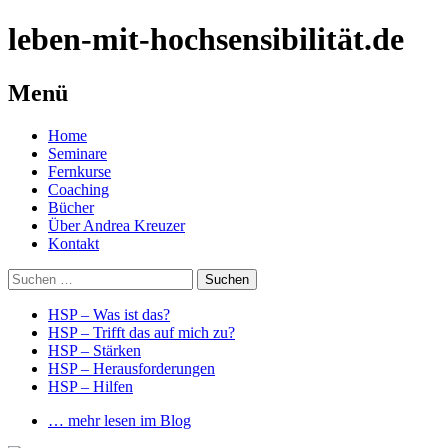
leben-mit-hochsensibilität.de
Menü
Springe
Home
zum
Seminare
Inhalt
Fernkurse
Coaching
Bücher
Über Andrea Kreuzer
Kontakt
Suchen
nach:
HSP – Was ist das?
HSP – Trifft das auf mich zu?
HSP – Stärken
HSP – Herausforderungen
HSP – Hilfen
… mehr lesen im Blog