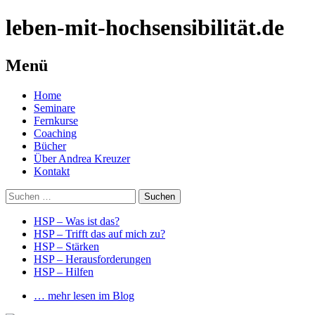
leben-mit-hochsensibilität.de
Menü
Springe
Home
zum
Seminare
Inhalt
Fernkurse
Coaching
Bücher
Über Andrea Kreuzer
Kontakt
Suchen
nach:
HSP – Was ist das?
HSP – Trifft das auf mich zu?
HSP – Stärken
HSP – Herausforderungen
HSP – Hilfen
… mehr lesen im Blog