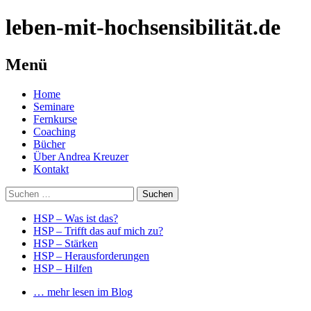
leben-mit-hochsensibilität.de
Menü
Springe
Home
zum
Seminare
Inhalt
Fernkurse
Coaching
Bücher
Über Andrea Kreuzer
Kontakt
Suchen
nach:
HSP – Was ist das?
HSP – Trifft das auf mich zu?
HSP – Stärken
HSP – Herausforderungen
HSP – Hilfen
… mehr lesen im Blog