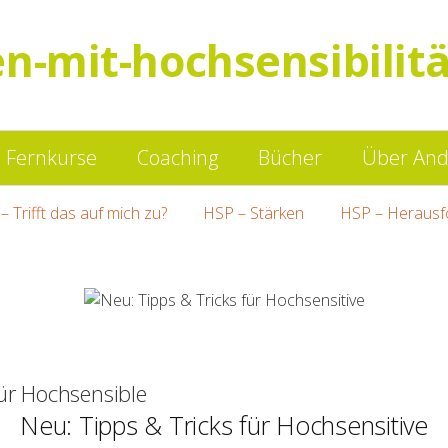
en-mit-hochsensibilitä
Springe
Fernkurse
Coaching
Bücher
Über And
zum
– Trifft das auf mich zu?
HSP – Stärken
HSP – Herausf
Inhalt
für Hochsensible
Neu: Tipps & Tricks für Hochsensitive