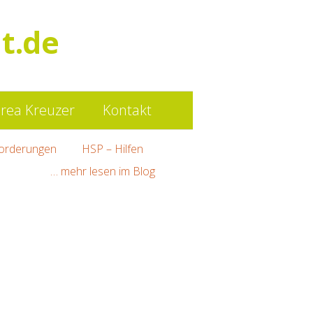
Such
t.de
nach:
rea Kreuzer
Kontakt
orderungen
HSP – Hilfen
… mehr lesen im Blog