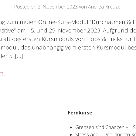
Posted on
2. November 2023
von
Andrea Kreuzer
ng zum neuen Online-Kurs-Modul “Durchatmen & E
nsitive” am 15. und 29. November 2023. Aufgrund de
aft des ersten Kursmoduls von Tipps & Tricks für Ho
rsmodul, das unabhängig vom ersten Kursmodul be
er 5. […]
 →
Fernkurse
Grenzen sind Chancen – H
Stress ade – Den inneren 