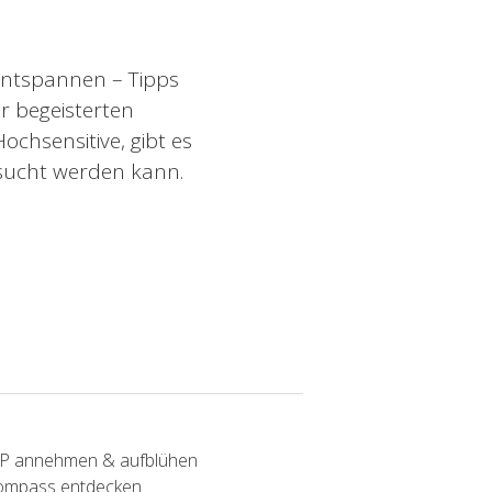
ntspannen – Tipps
r begeisterten
chsensitive, gibt es
sucht werden kann.
SP annehmen & aufblühen
Kompass entdecken