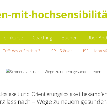
en-mit-hochsensibilitä
Springe
Fernkurse
Coaching
Bücher
Über And
zum
– Trifft das auf mich zu?
HSP – Stärken
HSP – Herausf
Inhalt
tlosigkeit und Orientierungslosigkeit bekämpfe
rz lass nach – Wege zu neuem gesunden