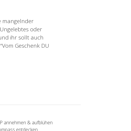
ie mangelnder
 Ungelebtes oder
nd ihr sollt auch
und “Vom Geschenk DU
SP annehmen & aufblühen
Kompass entdecken