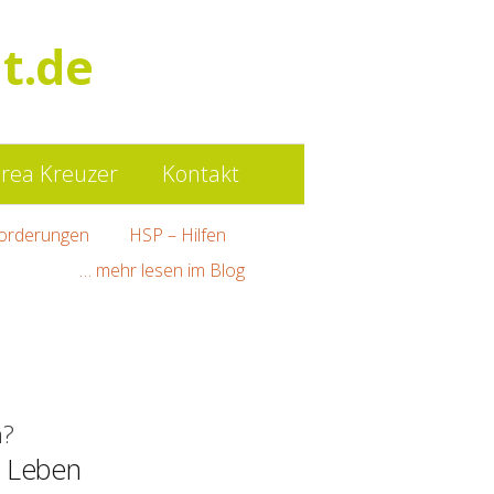
Such
t.de
nach:
rea Kreuzer
Kontakt
orderungen
HSP – Hilfen
… mehr lesen im Blog
n?
 Leben