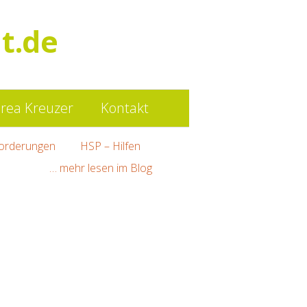
Such
t.de
nach:
rea Kreuzer
Kontakt
orderungen
HSP – Hilfen
… mehr lesen im Blog