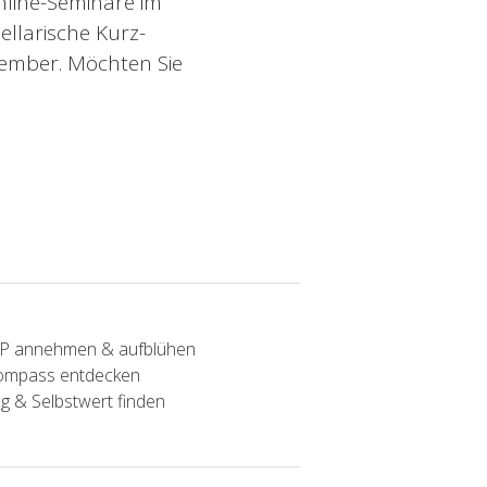
nline-Seminare im
ellarische Kurz-
zember. Möchten Sie
SP annehmen & aufblühen
Kompass entdecken
g & Selbstwert finden