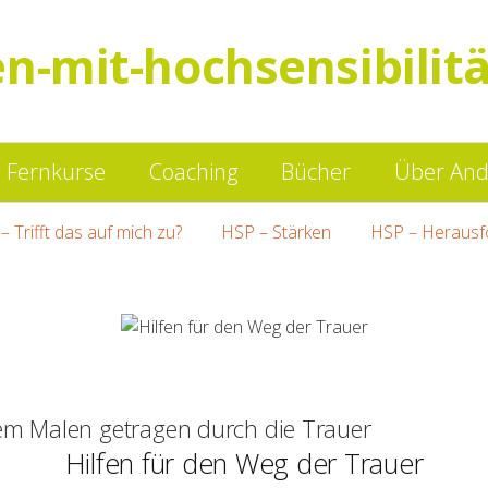
en-mit-hochsensibilitä
Springe
Fernkurse
Coaching
Bücher
Über And
zum
– Trifft das auf mich zu?
HSP – Stärken
HSP – Herausf
Inhalt
vem Malen getragen durch die Trauer
Hilfen für den Weg der Trauer