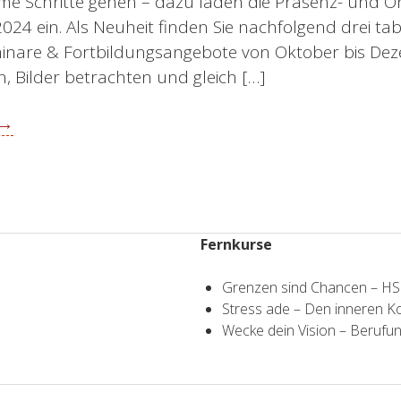
same Schritte gehen – dazu laden die Präsenz- und O
24 ein. Als Neuheit finden Sie nachfolgend drei tab
minare & Fortbildungsangebote von Oktober bis De
en, Bilder betrachten und gleich […]
 →
Fernkurse
Grenzen sind Chancen – H
Stress ade – Den inneren 
Wecke dein Vision – Berufun