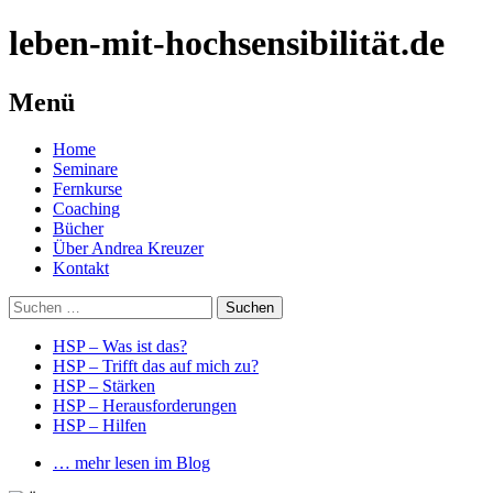
leben-mit-hochsensibilität.de
Menü
Springe
Home
zum
Seminare
Inhalt
Fernkurse
Coaching
Bücher
Über Andrea Kreuzer
Kontakt
Suchen
nach:
HSP – Was ist das?
HSP – Trifft das auf mich zu?
HSP – Stärken
HSP – Herausforderungen
HSP – Hilfen
… mehr lesen im Blog