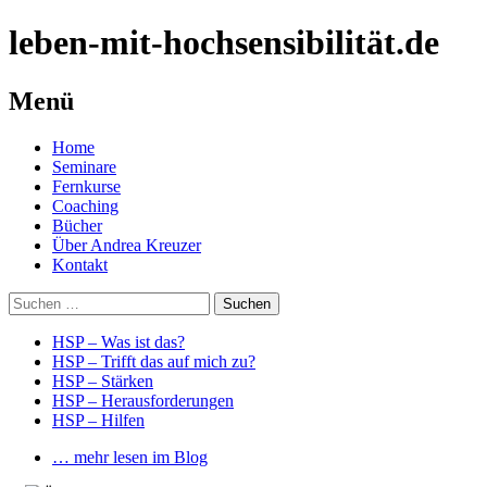
leben-mit-hochsensibilität.de
Menü
Springe
Home
zum
Seminare
Inhalt
Fernkurse
Coaching
Bücher
Über Andrea Kreuzer
Kontakt
Suchen
nach:
HSP – Was ist das?
HSP – Trifft das auf mich zu?
HSP – Stärken
HSP – Herausforderungen
HSP – Hilfen
… mehr lesen im Blog