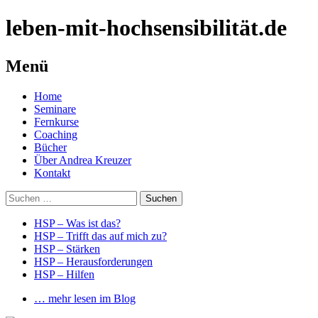
leben-mit-hochsensibilität.de
Menü
Springe
Home
zum
Seminare
Inhalt
Fernkurse
Coaching
Bücher
Über Andrea Kreuzer
Kontakt
Suchen
nach:
HSP – Was ist das?
HSP – Trifft das auf mich zu?
HSP – Stärken
HSP – Herausforderungen
HSP – Hilfen
… mehr lesen im Blog