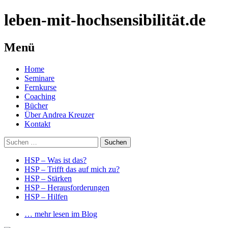
leben-mit-hochsensibilität.de
Menü
Springe
Home
zum
Seminare
Inhalt
Fernkurse
Coaching
Bücher
Über Andrea Kreuzer
Kontakt
Suchen
nach:
HSP – Was ist das?
HSP – Trifft das auf mich zu?
HSP – Stärken
HSP – Herausforderungen
HSP – Hilfen
… mehr lesen im Blog