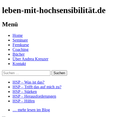
leben-mit-hochsensibilität.de
Menü
Springe
Home
zum
Seminare
Inhalt
Fernkurse
Coaching
Bücher
Über Andrea Kreuzer
Kontakt
Suchen
nach:
HSP – Was ist das?
HSP – Trifft das auf mich zu?
HSP – Stärken
HSP – Herausforderungen
HSP – Hilfen
… mehr lesen im Blog