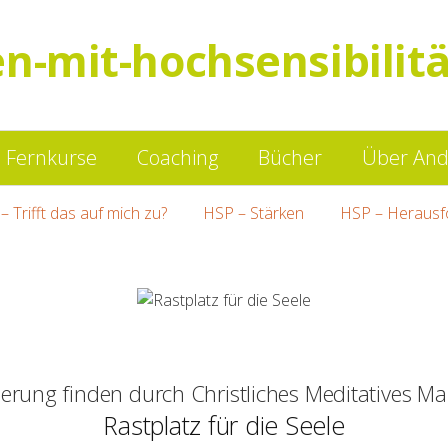
en-mit-hochsensibilitä
Springe
Fernkurse
Coaching
Bücher
Über And
zum
– Trifft das auf mich zu?
HSP – Stärken
HSP – Herausf
Inhalt
ierung finden durch Christliches Meditatives Ma
Rastplatz für die Seele