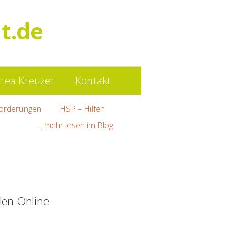
Such
t.de
nach:
rea Kreuzer
Kontakt
orderungen
HSP – Hilfen
… mehr lesen im Blog
len Online