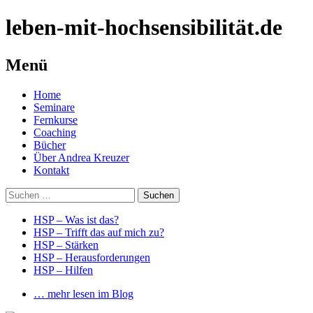
leben-mit-hochsensibilität.de
Menü
Springe
Home
zum
Seminare
Inhalt
Fernkurse
Coaching
Bücher
Über Andrea Kreuzer
Kontakt
Suchen
nach:
HSP – Was ist das?
HSP – Trifft das auf mich zu?
HSP – Stärken
HSP – Herausforderungen
HSP – Hilfen
… mehr lesen im Blog