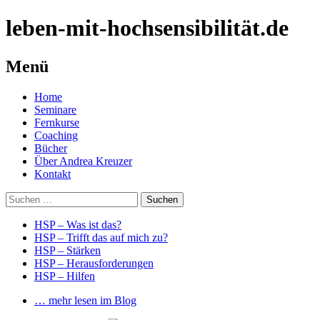
leben-mit-hochsensibilität.de
Menü
Springe
Home
zum
Seminare
Inhalt
Fernkurse
Coaching
Bücher
Über Andrea Kreuzer
Kontakt
Suchen
nach:
HSP – Was ist das?
HSP – Trifft das auf mich zu?
HSP – Stärken
HSP – Herausforderungen
HSP – Hilfen
… mehr lesen im Blog