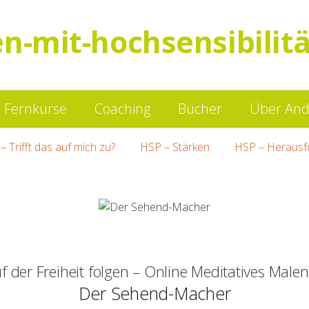
en-mit-hochsensibilitä
Springe
Fernkurse
Coaching
Bücher
Über And
zum
– Trifft das auf mich zu?
HSP – Stärken
HSP – Herausf
Inhalt
f der Freiheit folgen – Online Meditatives Mal
Der Sehend-Macher