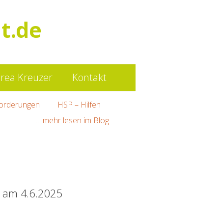
Such
t.de
nach:
rea Kreuzer
Kontakt
orderungen
HSP – Hilfen
… mehr lesen im Blog
en am 4.6.2025