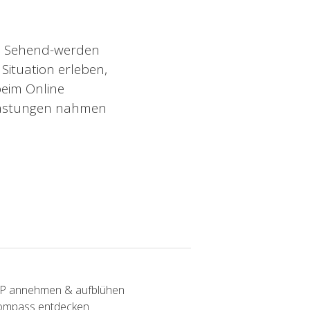
se Sehend-werden
Situation erleben,
 beim Online
lastungen nahmen
SP annehmen & aufblühen
Kompass entdecken