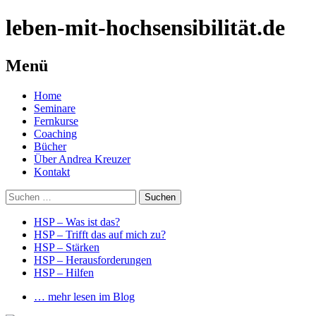
leben-mit-hochsensibilität.de
Menü
Springe
Home
zum
Seminare
Inhalt
Fernkurse
Coaching
Bücher
Über Andrea Kreuzer
Kontakt
Suchen
nach:
HSP – Was ist das?
HSP – Trifft das auf mich zu?
HSP – Stärken
HSP – Herausforderungen
HSP – Hilfen
… mehr lesen im Blog