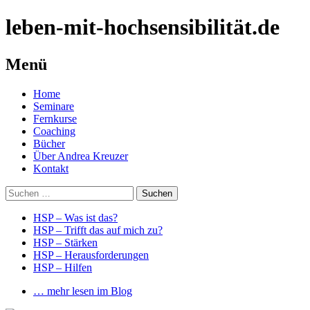
leben-mit-hochsensibilität.de
Menü
Springe
Home
zum
Seminare
Inhalt
Fernkurse
Coaching
Bücher
Über Andrea Kreuzer
Kontakt
Suchen
nach:
HSP – Was ist das?
HSP – Trifft das auf mich zu?
HSP – Stärken
HSP – Herausforderungen
HSP – Hilfen
… mehr lesen im Blog