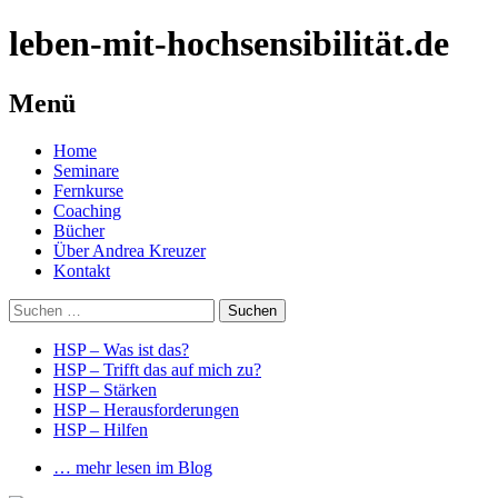
leben-mit-hochsensibilität.de
Menü
Springe
Home
zum
Seminare
Inhalt
Fernkurse
Coaching
Bücher
Über Andrea Kreuzer
Kontakt
Suchen
nach:
HSP – Was ist das?
HSP – Trifft das auf mich zu?
HSP – Stärken
HSP – Herausforderungen
HSP – Hilfen
… mehr lesen im Blog