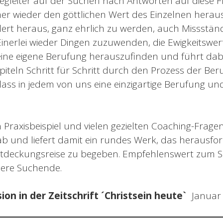
Begleiter auf der Suchen nach Antworten auf diese F
mer wieder den göttlichen Wert des Einzelnen hera
dert heraus, ganz ehrlich zu werden, auch Missstä
 Einerlei wieder Dingen zuzuwenden, die Ewigkeitswer
seine eigene Berufung herauszufinden und führt dabe
teln Schritt für Schritt durch den Prozess der Ber
ass in jedem von uns eine einzigartige Berufung u
Praxisbeispiel und vielen gezielten Coaching-Frage
b und liefert damit ein rundes Werk, das herausford
ntdeckungsreise zu begeben. Empfehlenswert zum S
ere Suchende.
ion in der Zeitschrift ´Christsein heute`
Januar