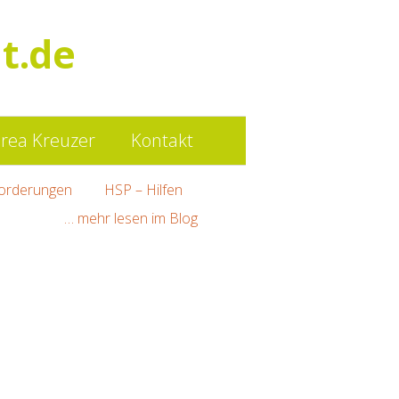
Such
t.de
nach:
rea Kreuzer
Kontakt
orderungen
HSP – Hilfen
… mehr lesen im Blog