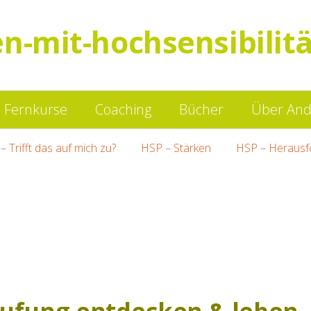
en-mit-hochsensibilitä
Springe
Fernkurse
Coaching
Bücher
Über And
zum
– Trifft das auf mich zu?
HSP – Stärken
HSP – Herausf
Inhalt