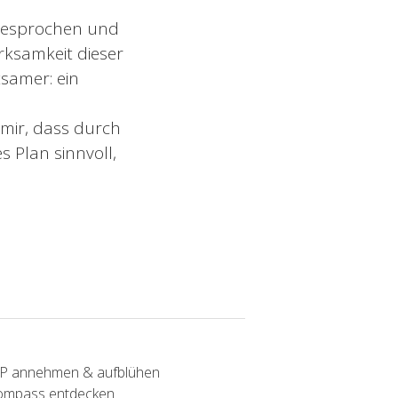
ngesprochen und
rksamkeit dieser
samer: ein
 mir, dass durch
 Plan sinnvoll,
SP annehmen & aufblühen
Kompass entdecken