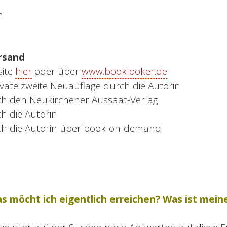
n.
rsand
site
hier
oder über
www.booklooker.de
ivate zweite Neuauflage durch die Autorin
ch den Neukirchener Aussaat-Verlag
h die Autorin
rch die Autorin über book-on-demand
as möcht ich eigentlich erreichen? Was ist me