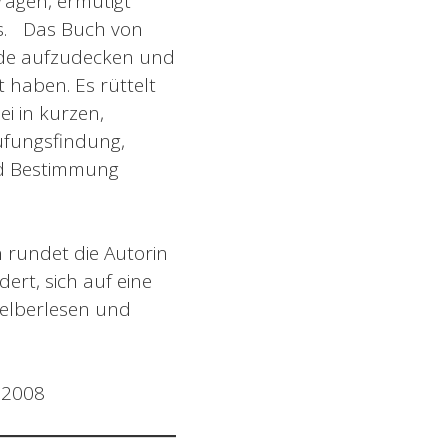
ragen, ermutigt
us. Das Buch von
nde aufzudecken und
t haben. Es rüttelt
i in kurzen,
ufungsfindung,
nd Bestimmung
n rundet die Autorin
ert, sich auf eine
elberlesen und
 2008