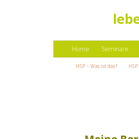
leb
Home
Seminare
HSP – Was ist das?
HSP 