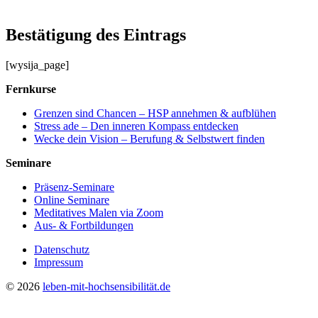
Bestätigung des Eintrags
[wysija_page]
Fernkurse
Grenzen sind Chancen – HSP annehmen & aufblühen
Stress ade – Den inneren Kompass entdecken
Wecke dein Vision – Berufung & Selbstwert finden
Seminare
Präsenz-Seminare
Online Seminare
Meditatives Malen via Zoom
Aus- & Fortbildungen
Datenschutz
Impressum
© 2026
leben-mit-hochsensibilität.de