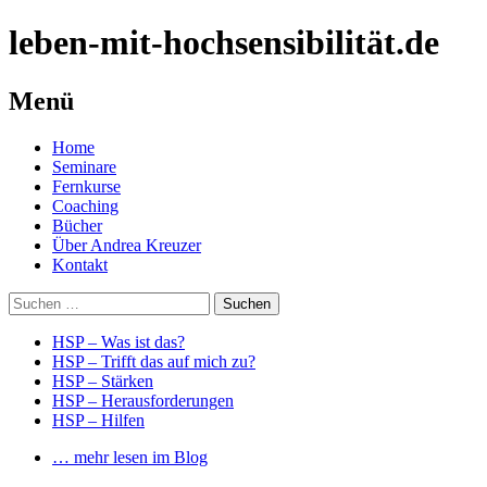
leben-mit-hochsensibilität.de
Menü
Springe
Home
zum
Seminare
Inhalt
Fernkurse
Coaching
Bücher
Über Andrea Kreuzer
Kontakt
Suchen
nach:
HSP – Was ist das?
HSP – Trifft das auf mich zu?
HSP – Stärken
HSP – Herausforderungen
HSP – Hilfen
… mehr lesen im Blog